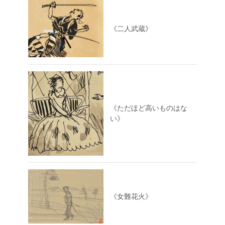
《二人武蔵》
《ただほど高いものはな
い》
《女難花火》