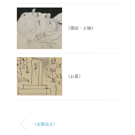
《墨絵・人物》
《お墓》
《女難花火》