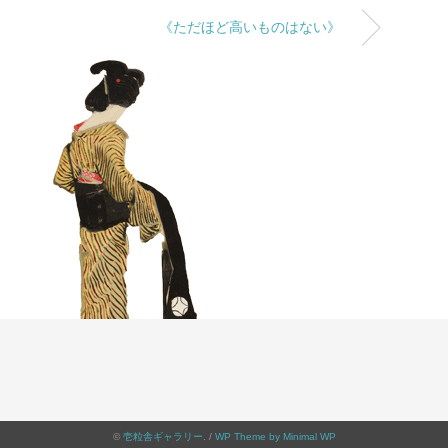
《ただほど高いものはない》
©
壱粒舎ギャラリー
. /
WP Theme by Minimal WP