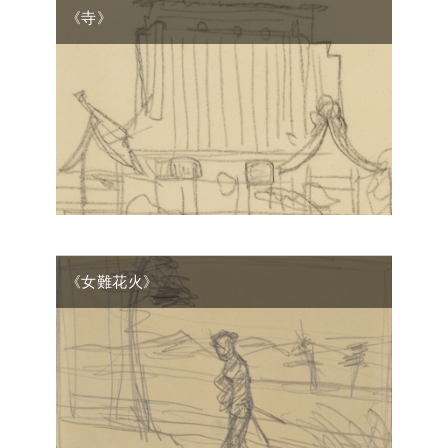
《寺》
《女難花火》