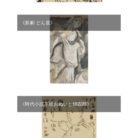
《新劇 どん底》
《時代小説下絵おぬいと悌四郎》