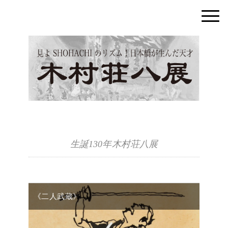
生誕130年木村荘八展
《二人武蔵》