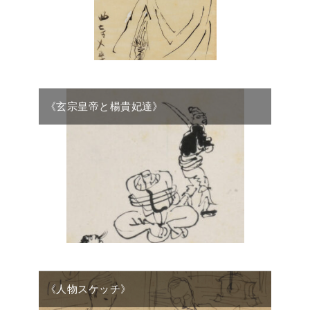
《玄宗皇帝と楊貴妃達》
《人物スケッチ》