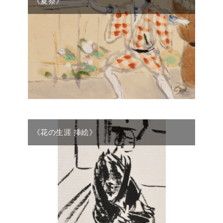
《夏祭》
《花の生涯 挿絵》