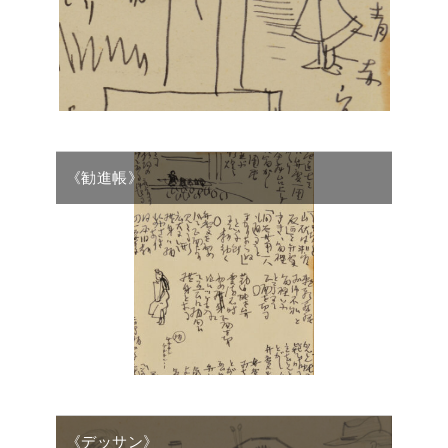
《勧進帳》
《デッサン》