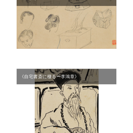
《自宅書斎に棲る〜李鴻章》