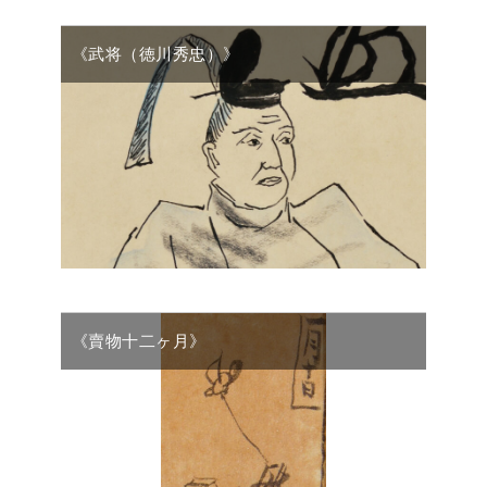
《武将（徳川秀忠）》
《賣物十二ヶ月》