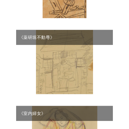
《薬研堀不動尊》
《室内婦女》