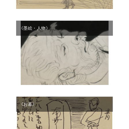
《墨絵・人物》
《お墓》