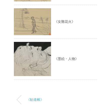
《女難花火》
《墨絵・人物》
《勧進帳》