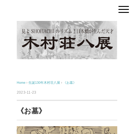
Home
›
生誕130年木村荘八展
›
《お墓》
2023-11-23
《お墓》