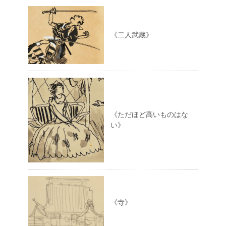
《二人武蔵》
《ただほど高いものはな
い》
《寺》